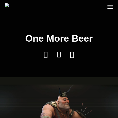
Skip
Men
to
main
content
One More Beer