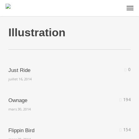
Skip
Men
to
main
content
Illustration
0
Just Ride
juillet 16, 2014
194
Ownage
mars 30, 2014
154
Flippin Bird