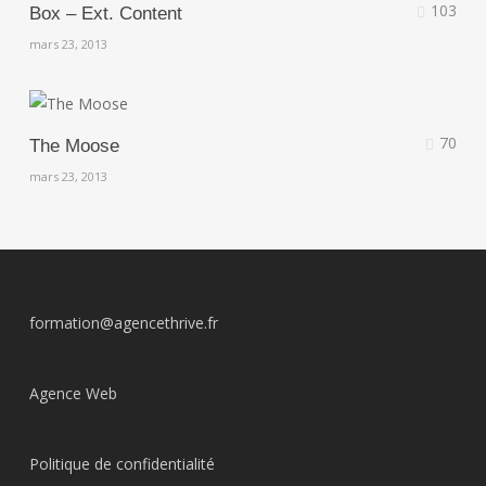
103
Box – Ext. Content
mars 23, 2013
70
The Moose
mars 23, 2013
formation@agencethrive.fr
Agence Web
Politique de confidentialité